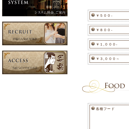
￥５００-
￥８００-
￥１,０００-
￥３,０００～
各種フード